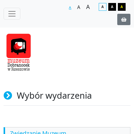
A
A
A
A
A
A
Wybór wydarzenia
Zwiedzanie Muzeum